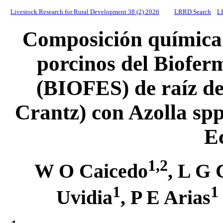
Livestock Research for Rural Development 38 (2) 2026
LRRD Search
L
Composición química 
porcinos del Biofer
(BIOFES) de raíz de
Crantz) con Azolla spp
E
1,2
W O Caicedo
, L G 
1
1
Uvidia
, P E Arias