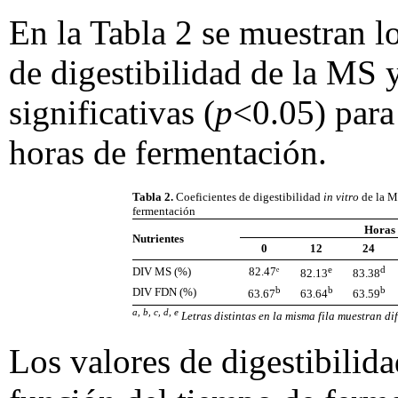
En la Tabla 2 se muestran lo
de digestibilidad de la MS 
significativas (
p
<0.05) para 
horas de fermentación.
Tabla 2.
Coeficientes de digestibilidad
in vitro
de la M
fermentación
Horas 
Nutrientes
0
12
24
e
d
DIV MS (%)
82.47ᵉ
82.13
83.38
b
b
b
DIV FDN (%)
63.67
63.64
63.59
a, b, c, d, e
Letras distintas en la misma fila muestran d
Los valores de digestibilid