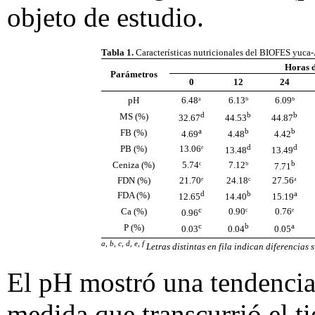
objeto de estudio.
Tabla 1.
Características nutricionales del BIOFES yuca-
Horas d
Parámetros
0
12
24
pH
6.48ᵃ
6.13ᵇ
6.09ᵇ
d
b
b
MS (%)
32.67
44.53
44.87
a
b
b
FB (%)
4.69
4.48
4.42
d
d
PB (%)
13.06ᵉ
13.48
13.49
b
Ceniza (%)
5.74ᶜ
7.12ᵇ
7.71
FDN (%)
21.70ᵉ
24.18ᶜ
27.56ᵃ
d
b
a
FDA (%)
12.65
14.40
15.19
c
Ca (%)
0.90ᶜ
0.76ᵉ
0.96
c
b
a
P (%)
0.03
0.04
0.05
a, b, c, d, e, f
Letras distintas en fila indican diferencias
El pH mostró una tendencia
medida que transcurrió el t