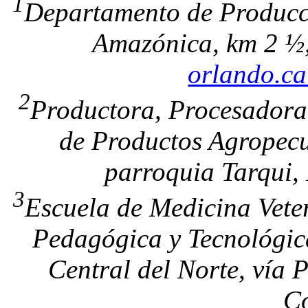
1
Departamento de Producci
Amazónica, km 2 ½,
orlando.c
2
Productora, Procesadora
de Productos Agropecu
parroquia Tarqui,
3
Escuela de Medicina Vete
Pedagógica y Tecnológi
Central del Norte, vía
C