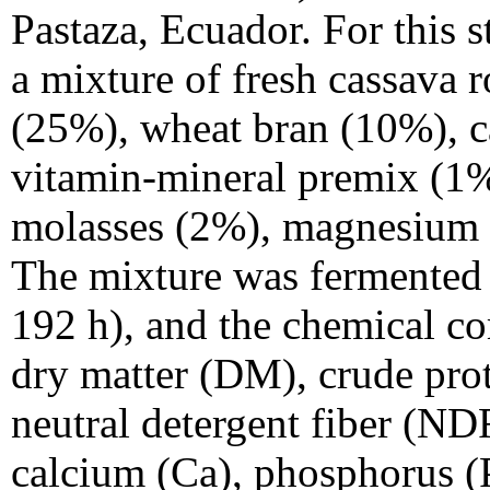
Pastaza, Ecuador. For this
a mixture of fresh cassava 
(25%), wheat bran (10%), c
vitamin-mineral premix (1%
molasses (2%), magnesium s
The mixture was fermented f
192 h), and the chemical c
dry matter (DM), crude prot
neutral detergent fiber (ND
calcium (Ca), phosphorus (