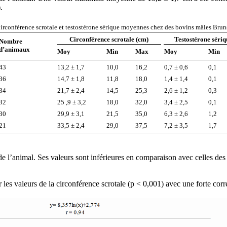
.
irconférence scrotale et testostérone sérique moyennes chez des bovins mâles Bruns
Circonférence scrotale (cm)
Testostérone sériq
Nombre
d’animaux
Moy
Min
Max
Moy
Min
43
13,2 ± 1,7
10,0
16,2
0,7 ± 0,6
0,1
36
14,7 ± 1,8
11,8
18,0
1,4 ± 1,4
0,1
34
21,7 ± 2,4
14,5
25,3
2,6 ± 1,2
0,3
32
25 ,9 ± 3,2
18,0
32,0
3,4 ± 2,5
0,1
30
29,9 ± 3,1
21,5
35,0
6,3 ± 2,6
1,2
21
33,5 ± 2,4
29,0
37,5
7,2 ± 3,5
1,7
e l’animal. Ses valeurs sont inférieures en comparaison avec celles des 
 les valeurs de la circonférence scrotale (p < 0,001) avec une forte corré