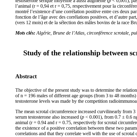
testostérone sérique moyenne a aussi augmenté (
p
˂ 0,001), pas
l’animal (r = 0,94 et r = 0,75, respectivement pour la circonféren
montré l’existence d’une corrélation positive entre ces deux par
fonction de l’âge avec des corrélations positives, et d’autre part
(vers 12 mois) et de la sélection des mâles bovins de la race Br
Mots clés:
Algérie, Brune de l’Atlas, circonférence scrotale, pu
Study of the relationship between sc
Abstract
The objective of the present study was to determine the relatio
of n = 196 males of different age groups (from 3 to 48 months)
testosterone levels was made by the competition radioimmunoa
The mean scrotal circumference increased curvilinearly from 3 
serum testosterone also increased (
p
˂ 0.001), from 0.7 ± 0.6 ng
animal (r = 0.94 and r = 0.75, respectively for scrotal circumf
the existence of a positive correlation between these two param
correlations and that they correlate well with the use of scrota