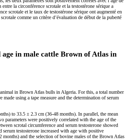
s, les deux paramètres sont positivement corrélés avec l’âge de
 entre la circonférence scrotale et la testostérone sérique a
ence scrotale et le taux de testostérone sérique ont augmenté en
nce scrotale comme un critère d’évaluation de début de la puberté
 age in male cattle Brown of Atlas in
animal in Brown Atlas bulls in Algeria. For this, a total number
ere made using a tape measure and the determination of serum
ths) to 33.5 ± 2.3 cm (36-48 months). In parallel, the mean
wo parameters were positively correlated with the age of the
n between scrotal circumference and serum testosterone showed
nd serum testosterone increased with age with positive
d 12 months) and the selection of bovine males of the Brown Atlas