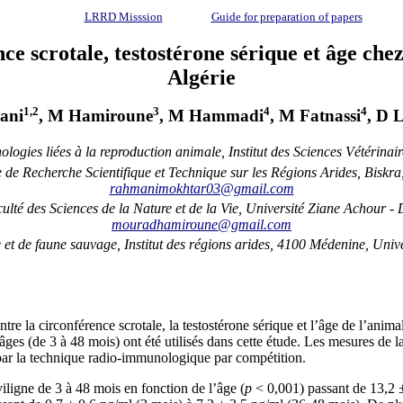
LRRD Misssion
Guide for preparation of papers
ce scrotale, testostérone sérique et âge che
Algérie
1,2
3
4
4
ani
, M Hamiroune
, M Hammadi
, M Fatnassi
, D 
ologies liées à la reproduction animale, Institut des Sciences Vétérina
 de Recherche Scientifique et Technique sur les Régions Arides, Biskra
rahmanimokhtar03@gmail.com
té des Sciences de la Nature et de la Vie, Université Ziane Achour - 
mouradhamiroune@gmail.com
et de faune sauvage, Institut des régions arides, 4100 Médenine, Univ
 entre la circonférence scrotale, la testostérone sérique et l’âge de l’an
ges (de 3 à 48 mois) ont été utilisés dans cette étude. Les mesures de la
e par la technique radio-immunologique par compétition.
ligne de 3 à 48 mois en fonction de l’âge (
p
˂ 0,001) passant de 13,2 ±