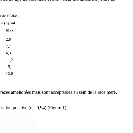
 de l’Atlas
ue (ng/ml
Max
2,8
7,7
6,3
11,2
15,1
15,0
races améliorées mais sont acceptables au sein de la race mère,
lation positive (r = 0,94) (Figure 1).