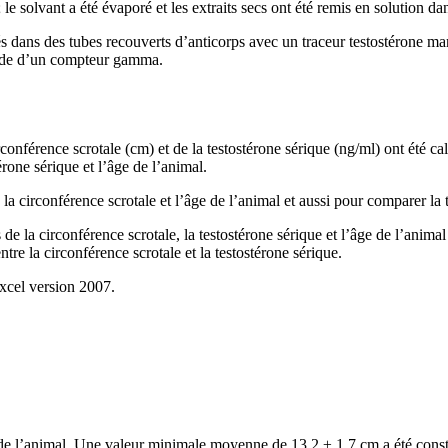
; le solvant a été évaporé et les extraits secs ont été remis en solution da
ubés dans des tubes recouverts d’anticorps avec un traceur testostérone m
l’aide d’un compteur gamma.
nférence scrotale (cm) et de la testostérone sérique (ng/ml) ont été c
érone sérique et l’âge de l’animal.
 la circonférence scrotale et l’âge de l’animal et aussi pour comparer la 
s de la circonférence scrotale, la testostérone sérique et l’âge de l’anima
entre la circonférence scrotale et la testostérone sérique.
Excel version 2007.
 de l’animal. Une valeur minimale moyenne de 13,2 ± 1,7 cm a été const