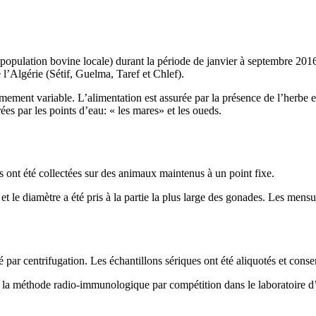
opulation bovine locale) durant la période de janvier à septembre 2016 d
l’Algérie (Sétif, Guelma, Taref et Chlef).
ment variable. L’alimentation est assurée par la présence de l’herbe et 
ées par les points d’eau: « les mares» et les oueds.
s ont été collectées sur des animaux maintenus à un point fixe.
et le diamètre a été pris à la partie la plus large des gonades. Les mensu
é par centrifugation. Les échantillons sériques ont été aliquotés et cons
ar la méthode radio-immunologique par compétition dans le laboratoire d’