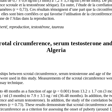
sant de 0,7 ± 0,6 ng/ml (3 mois) à 7,2 ± 3,5 ng/ml (36-48 mois). De plu
ce scrotale et la testostérone sérique). En outre, l’étude de la corrélation
amètres (r = 0,73). Ces résultats témoignent d’une part que la circonfér
, elles sont bien corrélées ce qui favorise l’utilisation de la circonfére
une de l’Atlas dans la reproduction.
berté, reproduction, testostérone, taureau
rotal circumference, serum testosterone and
Algeria
nships between scrotal circumference, serum testosterone and age of the 
 were used in this study. Measurements of the scrotal circumference w
ssay technique.
to 48 months as a function of age (
p
˂ 0.001) from 13.2 ± 1.7 cm (3 mon
 / ml (3 months) to 7.9 ± 3.5 ng / ml (36-48 months). In addition, the t
erence and serum testosterone). In addition, the study of the correlatio
eters (r = 0.73). These results demonstrate that scrotal circumference a
l circumference as a criterion for assessing the onset of puberty (aroun