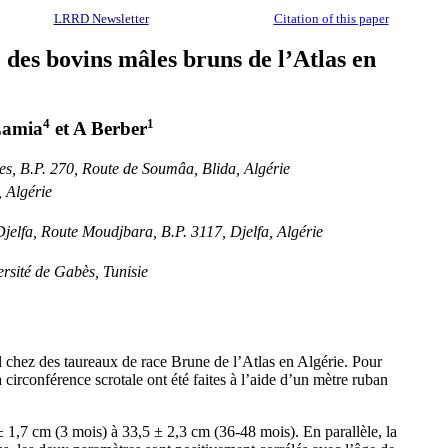
LRRD Newsletter
Citation of this paper
z des bovins mâles bruns de l’Atlas en
4
1
Lamia
et A Berber
ires, B.P. 270, Route de Soumâa, Blida, Algérie
, Algérie
Djelfa, Route Moudjbara, B.P. 3117, Djelfa, Algérie
ersité de Gabès, Tunisie
imal chez des taureaux de race Brune de l’Atlas en Algérie. Pour
 circonférence scrotale ont été faites à l’aide d’un mètre ruban
 1,7 cm (3 mois) à 33,5 ± 2,3 cm (36-48 mois). En parallèle, la