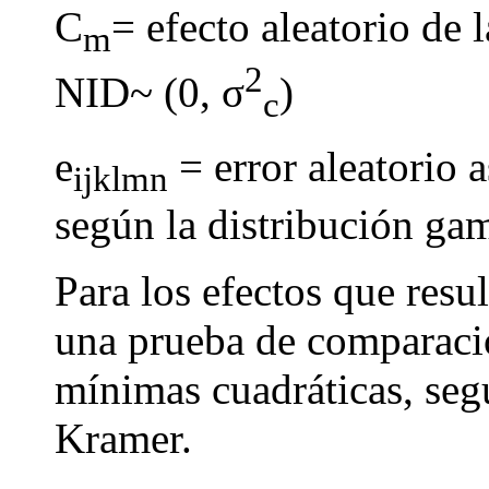
C
= efecto aleatorio de 
m
2
NID~ (0, σ
)
c
e
= error aleatorio 
ijklmn
según la distribución g
Para los efectos que resul
una prueba de comparació
mínimas cuadráticas, seg
Kramer.