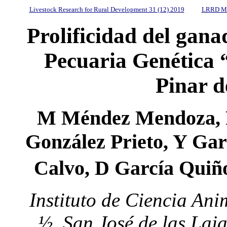
Livestock Research for Rural Development 31 (12) 2019
LRRD Mi
Prolificidad del gan
Pecuaria Genética 
Pinar d
M Méndez Mendoza, R
González Prieto, Y Ga
Calvo, D García Qui
Instituto de Ciencia Ani
½. San José de las Laj