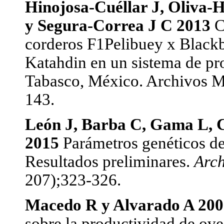
Hinojosa-Cuéllar J, Oliva-
y Segura-Correa J C 2013
C
corderos F1Pelibuey x Blackb
Katahdin en un sistema de pr
Tabasco, México. Archivos Me
143.
León J, Barba C, Gama L, C
2015
Parámetros genéticos de 
Resultados preliminares.
Arch
207);323-326.
Macedo R y Alvarado A 20
sobre la productividad de ove