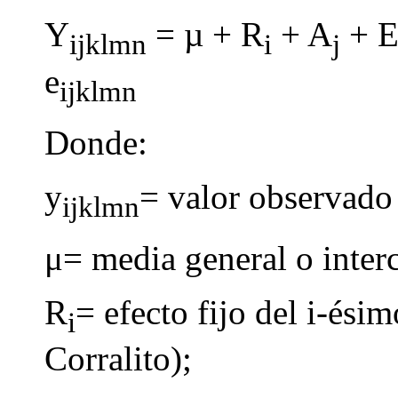
Y
= µ + R
+ A
+ 
ijklmn
i
j
e
ijklmn
Donde:
y
= valor observado 
ijklmn
μ= media general o inter
R
= efecto fijo del i-ési
i
Corralito);