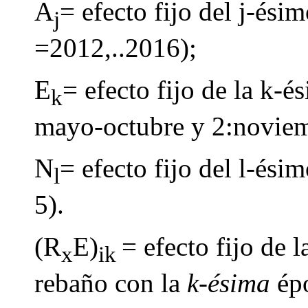
A
= efecto fijo del j-ési
j
=2012,..2016);
E
= efecto fijo de la k-é
k
mayo-octubre y 2:noviem
N
= efecto fijo del l-ési
l
5).
(R
E)
= efecto fijo de 
x
ik
rebaño con la
k-ésima
épo