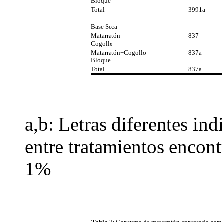
Bloque
Total
3991a
Base Seca
Matarratón
837
Cogollo
Matarratón+Cogollo
837a
Bloque
Total
837a
a,b: Letras diferentes ind
entre tratamientos encon
1%
Tabla 2:
Consumo de matarratón expresado como