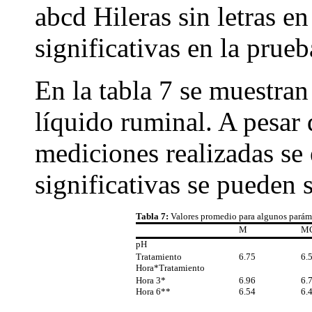
abcd Hileras sin letras e
significativas en la prue
En la tabla 7 se muestran 
líquido ruminal. A pesar 
mediciones realizadas se 
significativas se pueden 
Tabla 7:
Valores promedio para algunos paráme
M
M
pH
Tratamiento
6.75
6.
Hora*Tratamiento
Hora 3*
6.96
6.
Hora 6**
6.54
6.