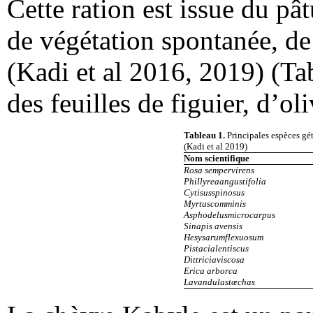
Cette ration est issue du p
de végétation spontanée, d
(Kadi et al 2016, 2019) (Ta
des feuilles de figuier, d’ol
Tableau 1.
Principales espèces g
(Kadi et al 2019)
Nom scientifique
Rosa sempervirens
Phillyreaangustifolia
Cytisusspinosus
Myrtuscomminis
Asphodelusmicrocarpus
Sinapis avensis
Hesysarumflexuosum
Pistacialentiscus
Dittriciaviscosa
Erica arborca
Lavandulastœchas