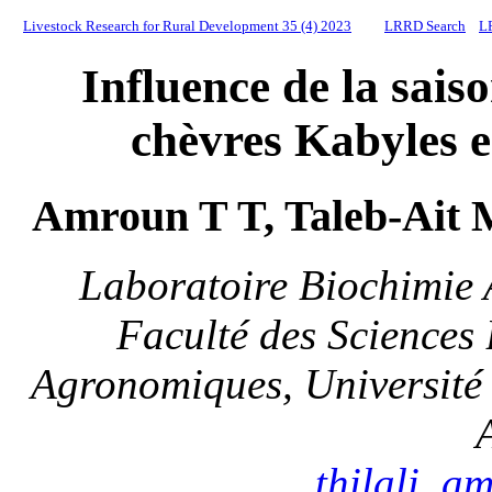
Livestock Research for Rural Development 35 (4) 2023
LRRD Search
L
Influence de la saiso
chèvres Kabyles 
Amroun T T, Taleb-Ait 
Laboratoire Biochimie 
Faculté des Sciences 
Agronomiques, Université
thilali_a