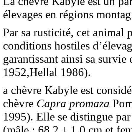
La chèvre Kabyle est un pa
élevages en régions montag
Par sa rusticité, cet animal 
conditions hostiles d’élevag
garantissant ainsi sa survie 
1952,Hellal 1986).
a chèvre Kabyle est consid
chèvre
Capra promaza
Pom
1995). Elle se distingue par 
(mâle : 68,2 ± 1,0 cm et fe