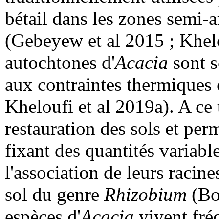
bétail dans les zones semi-ar
(Gebeyew et al 2015 ; Khelo
autochtones d'
Acacia
sont s
aux contraintes thermiques e
Kheloufi et al 2019a). A ce ti
restauration des sols et perm
fixant des quantités variabl
l'association de leurs racin
sol du genre
Rhizobium
(Bo
espèces d'
Acacia
vivent fré