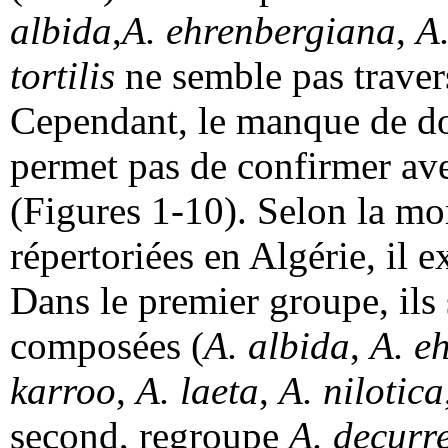
albida
,
A. ehrenbergiana
,
A.
tortilis
ne semble pas travers
Cependant, le manque de do
permet pas de confirmer ave
(Figures 1-10). Selon la mo
répertoriées en Algérie, il e
Dans le premier groupe, ils 
composées (
A. albida
,
A. e
karroo
,
A. laeta
,
A. nilotica
second, regroupe
A. decurr