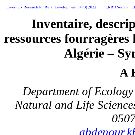
Livestock Research for Rural Development 34 (3) 2022
LRRD Search
L
Inventaire, descri
ressources fourragères
Algérie – Sy
A 
Department of Ecology 
Natural and Life Science
0507
abdenour.k