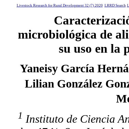
Livestock Research for Rural Development 32 (7) 2020
LRRD Search
L
Caracterizació
microbiológica de a
su uso en la
Yaneisy García Hern
Lilian González Gon
M
1
Instituto de Ciencia A