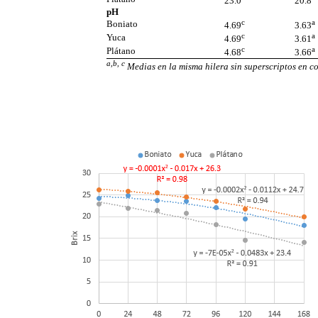
23.0
20.8
pH
c
a
Boniato
4.69
3.63
c
a
Yuca
4.69
3.61
c
a
Plátano
4.68
3.66
a,b, c
Medias en la misma hilera sin superscriptos en c