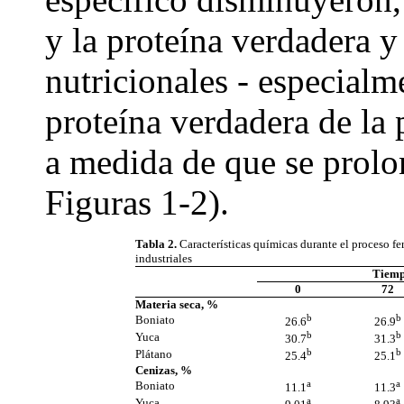
y la proteína verdadera y
nutricionales - especialm
proteína verdadera de la 
a medida de que se prolo
Figuras 1-2).
Tabla 2.
Características químicas durante el proceso f
industriales
Tiemp
0
72
Materia seca, %
b
b
Boniato
26.6
26.9
b
b
Yuca
30.7
31.3
b
b
Plátano
25.4
25.1
Cenizas, %
a
a
Boniato
11.1
11.3
a
a
Yuca