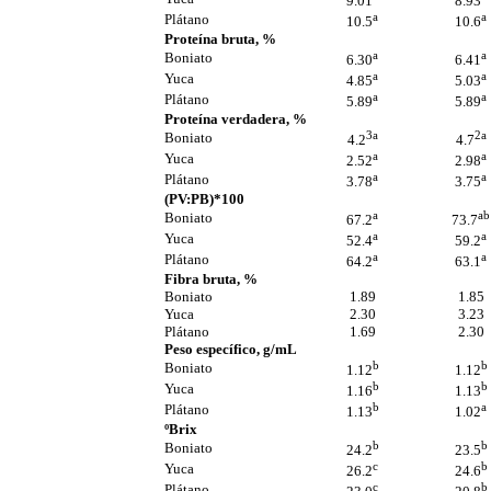
9.01
8.93
a
a
Plátano
10.5
10.6
Proteína bruta, %
a
a
Boniato
6.30
6.41
a
a
Yuca
4.85
5.03
a
a
Plátano
5.89
5.89
Proteína verdadera, %
3a
2a
Boniato
4.2
4.7
a
a
Yuca
2.52
2.98
a
a
Plátano
3.78
3.75
(PV:PB)*100
a
ab
Boniato
67.2
73.7
a
a
Yuca
52.4
59.2
a
a
Plátano
64.2
63.1
Fibra bruta, %
Boniato
1.89
1.85
Yuca
2.30
3.23
Plátano
1.69
2.30
Peso específico, g/mL
b
b
Boniato
1.12
1.12
b
b
Yuca
1.16
1.13
b
a
Plátano
1.13
1.02
ºBrix
b
b
Boniato
24.2
23.5
c
b
Yuca
26.2
24.6
c
b
Plátano