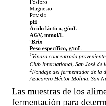
Fósforo
Magnesio
Potasio
pH
Ácido láctico, g/mL
AGV, mmol/L
ºBrix
Peso específico, g/mL
1
Vinaza concentrada proveniente
Club International, San José de
2
Fondaje del fermentador de la d
Azucarero Héctor Molina, San N
Las muestras de los alim
fermentación para determ