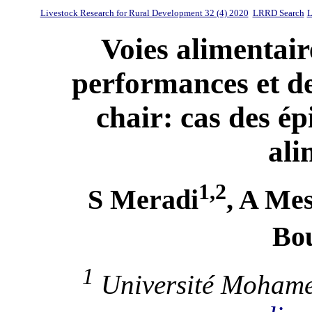
Livestock Research for Rural Development 32 (4) 2020
LRRD Search
L
Voies alimentair
performances et de
chair: cas des ép
ali
1,2
S Meradi
, A Mes
Bo
1
Université Mohamed