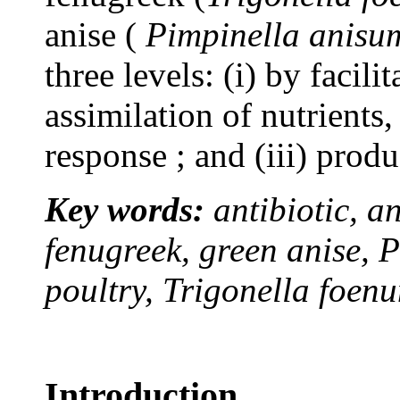
anise (
Pimpinella anisu
three levels: (i) by facili
assimilation of nutrients
response ; and (iii) prod
Key words:
antibiotic, a
fenugreek, green anise, 
poultry, Trigonella foe
Introduction