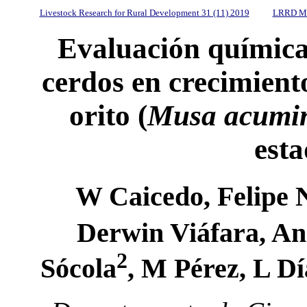
Livestock Research for Rural Development 31 (11) 2019
LRRD Mi
Evaluación química 
cerdos en crecimien
orito (
Musa acumi
esta
W Caicedo, Felipe 
Derwin Viáfara, A
2
Sócola
, M Pérez, L D