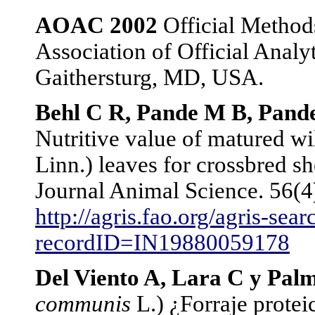
AOAC 2002
Official Methods
Association of Official Analyt
Gaithersturg, MD, USA.
Behl C R, Pande M B, Pand
Nutritive value of matured wil
Linn.) leaves for crossbred s
Journal Animal Science. 56(4
http://agris.fao.org/agris-sea
recordID=IN19880059178
Del Viento A, Lara C y Pal
communis
L.) ¿Forraje protei