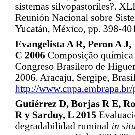
sistemas silvopastoriles?. X
Reunión Nacional sobre Siste
Yucatán, México, pp. 398-40
Evangelista A R, Peron A J, 
C 2006
Composição química 
Congreso Brasilero de Higuer
2006. Aracaju, Sergipe, Brasil
http://www.cnpa.embrapa.br
Gutiérrez D, Borjas R E, R
R y Sarduy, L 2015
Evaluaci
degradabilidad ruminal
in sit