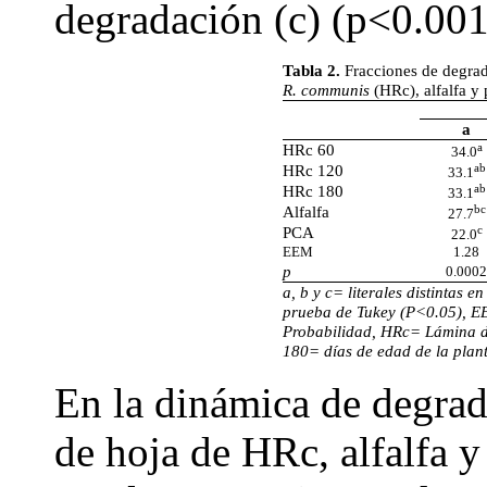
degradación (c) (p<0.001
Tabla 2.
Fracciones de degra
R. communis
(HRc), alfalfa y
a
HRc 60
a
34.0
HRc 120
ab
33.1
HRc 180
ab
33.1
Alfalfa
bc
27.7
PCA
c
22.0
EEM
1.28
p
0.0002
a, b y c= literales distintas e
prueba de Tukey (P<0.05), E
Probabilidad, HRc= Lámina d
180= días de edad de la plan
En la dinámica de degra
de hoja de HRc, alfalfa y