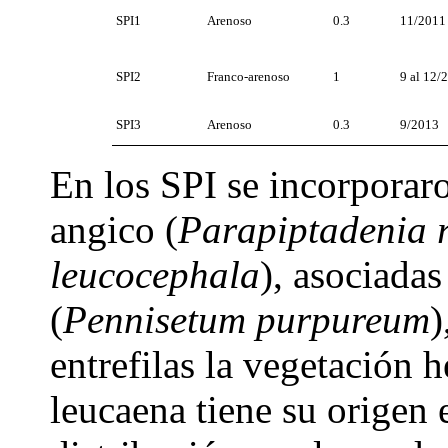
SPI1
Arenoso
0.3
11/2011
SPI2
Franco-arenoso
1
9 al 12/
SPI3
Arenoso
0.3
9/2013
En los SPI se incorporar
angico (
Parapiptadenia 
leucocephala
), asociadas
(
Pennisetum purpureum
)
entrefilas la vegetación 
leucaena tiene su origen