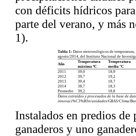
con déficits hídricos par
parte del verano, y más n
1).
Tabla 1:
Datos meteorológicos de temperatura, 
agosto/2014, del Instituto Nacional de Investi
Temperatura
Temperatura
Año
máxima ºC
media °C
2011
39,0
18,9
2012
39,7
19,2
2013
39,4
18,7
2014
38,7
18,3
Promedio
39,2
18,8
Datos extraídos y procesados de la base de da
innovaci%C3%B3n/unidades/GRAS/Clima/Banc
Instalados en predios de 
ganaderos y uno ganadero-