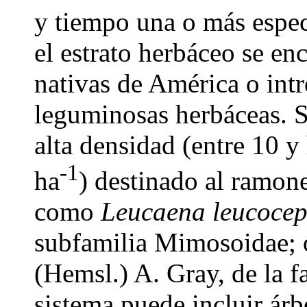
y tiempo una o más especi
el estrato herbáceo se en
nativas de América o int
leguminosas herbáceas. S
alta densidad (entre 10 y
-1
ha
) destinado al ramon
como
Leucaena leucoce
subfamilia Mimosoidae;
(Hemsl.) A. Gray, de la f
sistema puede incluir árb