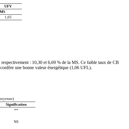
UFV
 MS
1,05
ré respectivement : 10,30 et 6,69 % de la MS. Ce faible taux de CB
eur confère une bonne valeur énergétique (1,06 UFL).
 moyenne)
Signification
**
NS