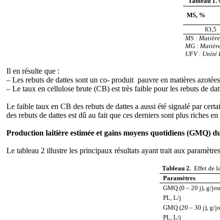
Tableau 1.
MS, %
83,5
MS
: Matièr
MG : Matière
UFV
: Unité
Il en résulte que :
– Les rebuts de dattes sont un co- produit pauvre en matières azotée
– Le taux en cellulose brute (CB) est très faible pour les rebuts de d
Le faible taux en CB des rebuts de dattes a aussi été signalé par cer
des rebuts de dattes est dû au fait que ces derniers sont plus riches 
Production laitière estimée et gains moyens quotidiens (GMQ) dur
Le tableau 2 illustre les principaux résultats ayant trait aux paramètr
Tableau 2.
Effet de 
Paramètres
GMQ (0 – 20 j), g/jou
PL, L/j
GMQ (20 – 30 j), g/j
PL, L/j