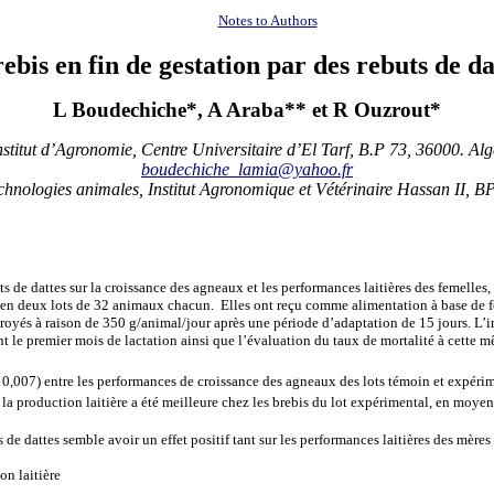
Notes to Authors
bis en fin de gestation par des rebuts de da
L Boudechiche*, A Araba** et R Ouzrout*
nstitut d’Agronomie, Centre Universitaire d’El Tarf, B.P 73, 36000. Alg
boudechiche_lamia@yahoo.fr
hnologies animales, Institut Agronomique et Vétérinaire Hassan II, B
 de dattes sur la croissance des agneaux et les performances laitières des femelles,
ies en deux lots de 32 animaux chacun. Elles ont reçu comme alimentation à base de
royés à raison de 350 g/animal/jour après une période d’adaptation de 15 jours. L’
nt le premier mois de lactation ainsi que l’évaluation du taux de mortalité à cette 
P= 0,007) entre les performances de croissance des agneaux des lots témoin et expéri
 la production laitière a été meilleure chez les brebis du lot expérimental, en moy
 de dattes semble avoir un effet positif tant sur les performances laitières des mère
n laitière