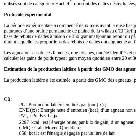
utilisés sont de catégorie « Hachef » qui sont des dattes déshydraté
Protocole expérimental
La période expérimentale a commencé deux mois avant la mise bas jusqu
pâturages d’une prairie permanente de plaine de la wilaya d’El Tarf q
base de rebuts de dattes à raison de 350 g/animal/jour au retour du p
durant laquelle les proportions des rebuts de dattes ont augmenté au f
Les agneaux issus de ces femelles, une fois nés, ont été identifiés et
calculer les gains de poids types : gain moyen quotidien entre 20 et 30
Estimation de la production laitière à partir des GMQ des agne
La production laitière a été estimée, à partir des GMQ des agneaux, pa
Où :
PL : Production laitière en litres par jour (jx) ;
ENE (jx) : Energie nette d’entretien (kcal) d’un agneau non s
PV
: Poids vif à jx.
jx
2297 kcal : est l'énergie brute, par kilo de gain, d’un agnea
GMQ : Gain Moyen Quotidien ;
858 kcal : est l'énergie dégagée par un litre de lait.