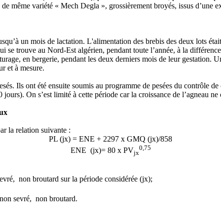
es, de même variété « Mech Degla », grossièrement broyés, issus d’une e
’à un mois de lactation. L'alimentation des brebis des deux lots était 
ui se trouve au Nord-Est algérien, pendant toute l’année, à la différen
âturage, en bergerie, pendant les deux derniers mois de leur gestation. 
ur et à mesure.
 pesés. Ils ont été ensuite soumis au programme de pesées du contrôle de 
 jours). On s’est limité à cette période car la croissance de l’agneau ne
aux
r la relation suivante :
PL (jx) = ENE + 2297 x GMQ (jx)/858
0,75
ENE (jx)= 80 x PV
jx
evré, non broutard sur la période considérée (jx);
u non sevré, non broutard.