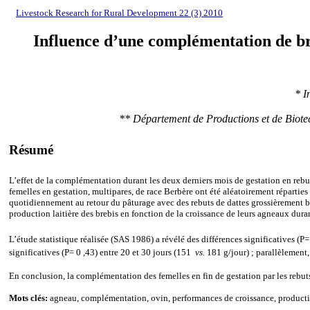
Livestock Research for Rural Development 22 (3) 2010
Influence d’une complémentation de bre
* I
** Département de Productions et de Biotec
Résumé
L’effet de la complémentation durant les deux derniers mois de gestation en rebuts
femelles en gestation, multipares, de race Berbère ont été aléatoirement répart
quotidiennement au retour du pâturage avec des rebuts de dattes grossièrement b
production laitière des brebis en fonction de la croissance de leurs agneaux dura
L’étude statistique réalisée (SAS 1986) a révélé des différences significatives (
significatives (P= 0 ,43) entre 20 et 30 jours (151
vs.
181 g/jour) ; parallèlement,
En conclusion, la complémentation des femelles en fin de gestation par les rebuts
Mots clés:
agneau, complémentation, ovin, performances de croissance, productio