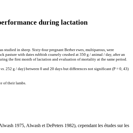
 performance during lactation
as studied in sheep. Sixty-four pregnant Berber ewes, multiparous, were
 pasture with dates rubbish coarsely crushed at 350 g / animal / day, after an
ng the first month of lactation and evaluation of mortality at the same period.
4
vs
. 252 g / day) between 0 and 20 days but differences not significant (P = 0, 43)
e of their lambs
.
t Alwash 1975, Alwash et DePeters 1982), cependant les études sur les