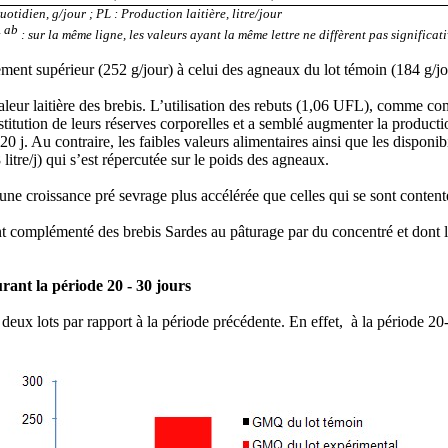
idien, g/jour ; PL : Production laitière, litre/jour
ab
;
: sur la même ligne, les valeurs ayant la même lettre ne diffèrent pas significat
ent supérieur (252 g/jour) à celui des agneaux du lot témoin (184 g/jo
aleur laitière des brebis. L’utilisation des rebuts (1,06 UFL), comme 
tution de leurs réserves corporelles et a semblé augmenter la production l
 j. Au contraire, les faibles valeurs alimentaires ainsi que les disponibi
itre/j) qui s’est répercutée sur le poids des agneaux.
une croissance pré sevrage plus accélérée que celles qui se sont content
nt complémenté des brebis Sardes au pâturage par du concentré et dont la 
rant la période 20 - 30 jours
 deux lots par rapport à la période précédente. En effet, à la période 2