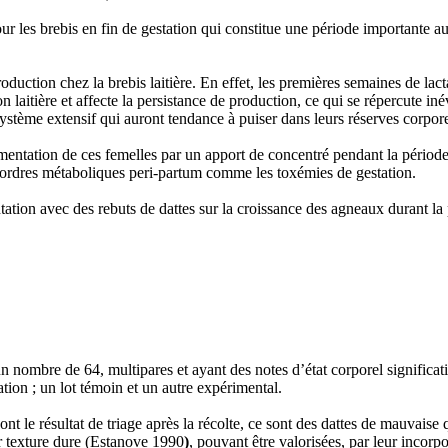
ur les brebis en fin de gestation qui constitue une période importante aus
oduction chez la brebis laitière. En effet, les premières semaines de lact
on laitière et affecte la persistance de production, ce qui se répercute
système extensif qui auront tendance à puiser dans leurs réserves corpore
mentation de ces femelles par un apport de concentré pendant la période
ésordres métaboliques peri-partum comme les toxémies de gestation.
tation avec des rebuts de dattes sur la croissance des agneaux durant la
n nombre de 64, multipares et ayant des notes d’état corporel significati
tion ; un lot témoin et un autre expérimental.
ont le résultat de triage après la récolte, ce sont des dattes de mauvai
ur texture dure (Estanove
1990
)
, pouvant être valorisées, par leur incorpo