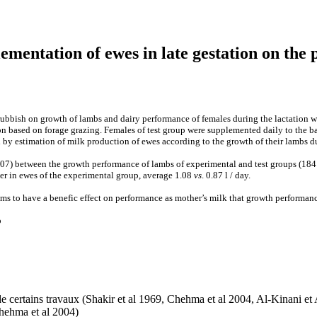
lementation of ewes in late gestation on the
rubbish on growth of lambs and dairy performance of females during the lactation w
based on forage grazing. Females of test group were supplemented daily to the back
y estimation of milk production of ewes according to the growth of their lambs duri
0,007) between the growth performance of lambs of experimental and test groups (18
gher in ewes of the experimental group, average 1.08
vs
. 0.87 l / day.
ems to have a benefic effect on performance as mother’s milk that growth performanc
p
t de certains travaux (Shakir et al 1969, Chehma et al 2004, Al-Kinani e
Chehma et al 2004)