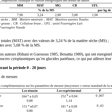
Composition chimique et valeurs énergétiques des rebuts de dattes
MM
MAT
MG
CB
UFL
% de la MS
par kg de
7,96
3,24
2,80
5,68
1,06
e sèche ; MM : Matière minérale ; MAT : Matières azotées Totales
 grasse ; CB : Cellulose brute ; UFL : unité Fourragère Lait
 Fourragère Viande
s totales (MAT) avec des valeurs de 3,24 % de la matière sèche (MS) ;
attes avec 5,68 % de la MS.
tains auteurs (Rihani et Guessous 1985, Benattia 1989), qui ont enregist
en sucres cytoplasmiques qu’en glucides pariétaux, ce qui par ailleurs l
ant la période 0 - 20 jours
es de mesure.
la complémentation sur les paramètres de mesure (moyennes
± erreur standard de la
Lot témoin
Lot expérimental
P
b
r
a
0 ,007
252
±
0,04
184
±
0,05
0,88
1,14
our
a
a
0 ,43
151
±
0,07
181
±
0,09
0,86
1,02