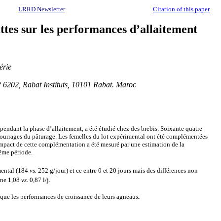
LRRD Newsletter
Citation of this paper
ttes sur les performances d’allaitement
érie
P 6202, Rabat Instituts, 10101 Rabat. Maroc
 pendant la phase d’allaitement, a été étudié chez des brebis. Soixante quatre
 fourrages du pâturage. Les femelles du lot expérimental ont été complémentées
impact de cette complémentation a été mesuré par une estimation de la
même période.
mental (184
vs.
252 g/jour) et ce entre 0 et 20 jours mais des différences non
enne 1,08
vs
. 0,87 l/j.
s que les performances de croissance de leurs agneaux.