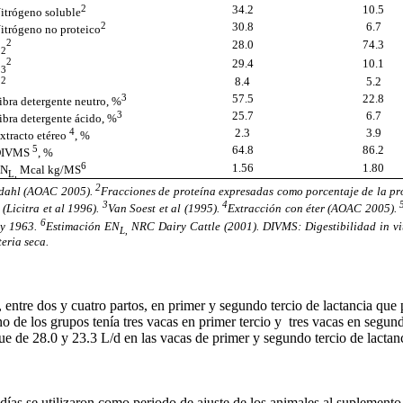
2
34.2
10.5
ógeno soluble
2
30.8
6.7
ógeno no proteico
2
28.0
74.3
B
2
2
29.4
10.1
B
3
2
8.4
5.2
C
3
57.5
22.8
 detergente neutro, %
3
25.7
6.7
a detergente ácido, %
4
2.3
3.9
acto etéreo
, %
5
64.8
86.2
VMS
, %
6
1.56
1.80
N
Mcal kg/MS
L,
2
dahl (AOAC 2005).
Fracciones de proteína expresadas como porcentaje de la pr
3
4
 (Licitra et al 1996).
Van Soest et al (1995).
Extracción con éter (AOAC 2005).
6
ry 1963.
Estimación EN
NRC Dairy Cattle (2001). DIVMS: Digestibilidad in vi
L,
eria seca.
entre dos y cuatro partos, en primer y segundo tercio de lactancia qu
 de los grupos tenía tres vacas en primer tercio y tres vacas en segundo
e de 28.0 y 23.3 L/d en las vacas de primer y segundo tercio de lactan
as se utilizaron como periodo de ajuste de los animales al suplemento, l