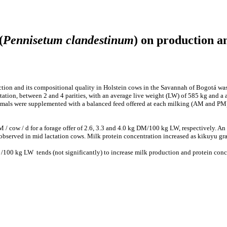
(
Pennisetum clandestinum
) on production a
tion and its compositional quality in Holstein cows in the Savannah of Bogotá was
ation, between 2 and 4 parities, with an average live weight (LW) of 585 kg and a av
animals were supplemented with a balanced feed offered at each milking (AM and PM
M / cow / d for a forage offer of 2.6, 3.3 and 4.0 kg DM/100 kg LW, respectively. An
 observed in mid lactation cows. Milk protein concentration increased as kikuyu gra
/100 kg LW tends (not significantly) to increase milk production and protein concen