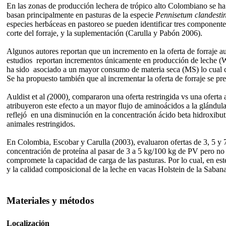
En las zonas de producción lechera de trópico alto Colombiano se ha 
basan principalmente en pasturas de la especie
Pennisetum clandest
especies herbáceas en pastoreo se pueden identificar tres componentes q
corte del forraje, y la suplementación (Carulla y Pabón 2006).
Algunos autores reportan que un incremento en la oferta de forraje a
estudios reportan incrementos únicamente en producción de leche (W
ha sido asociado a un mayor consumo de materia seca (MS) lo cual 
Se ha propuesto también que al incrementar la oferta de forraje se pr
Auldist et
al
(
2000)
,
compararon una oferta restringida vs una oferta 
atribuyeron este efecto a un mayor flujo de aminoácidos a la glánd
reflejó en una disminución en la concentración ácido beta hidroxibuti
animales restringidos.
En Colombia, Escobar y Carulla (2003), evaluaron ofertas de 3, 5 y
concentración de proteína al pasar de 3 a 5 kg/100 kg de PV pero n
compromete la capacidad de carga de las pasturas. Por lo cual,
en est
y la calidad composicional de la leche en vacas Holstein de la Saba
Materiales y métodos
Localización