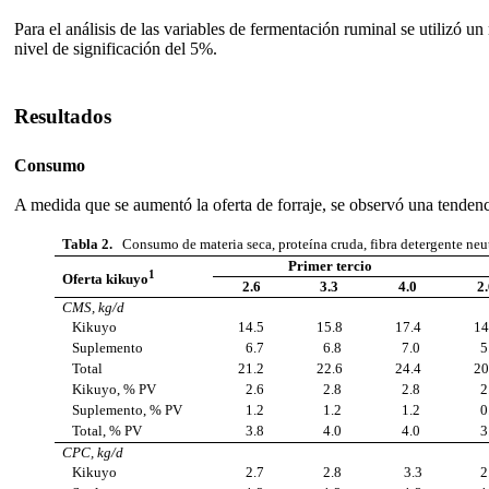
Para el análisis de las variables de fermentación ruminal se utiliz
nivel de significación del 5%.
Resultados
Consumo
A medida que se aumentó la oferta de forraje, se observó una tende
Tabla 2.
Consumo de materia seca, proteína cruda, fibra detergente neu
Primer tercio
1
Oferta kikuyo
2.6
3.3
4.0
2
CMS, kg/d
Kikuyo
14.5
15.8
17.4
14
Suplemento
6.7
6.8
7.0
5
Total
21.2
22.6
24.4
20
Kikuyo, % PV
2.6
2.8
2.8
2
Suplemento, % PV
1.2
1.2
1.2
0
Total, % PV
3.8
4.0
4.0
3
CPC, kg/d
Kikuyo
2.7
2.8
3.3
2