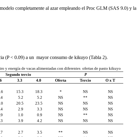
ó un modelo completamente al azar empleando el Proc GLM (SAS 9.0) y l
ncia (P < 0.09) a un mayor consumo de kikuyo (Tabla 2).
tro y energía de vacas alimentadas con diferentes ofertas de pasto kikuyo
Segundo tercio
P
.6
3.3
4.0
Oferta
Tercio
O x T
.6
15.3
18.3
*
NS
NS
.4
5.2
5.2
NS
**
NS
.0
20.5
23.5
NS
NS
NS
.4
2.9
3.3
NS
NS
NS
.9
1.0
0.9
NS
**
NS
.3
3.9
4.2
NS
NS
NS
.7
2.7
3.5
**
NS
NS