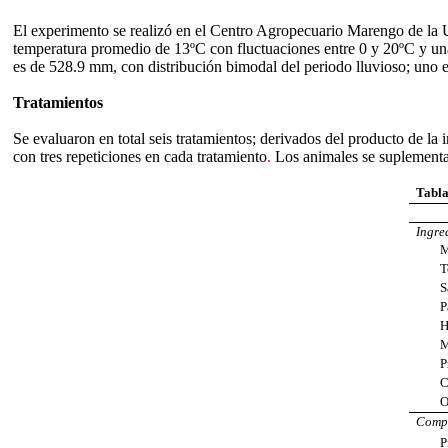
El experimento se realizó en el Centro Agropecuario Marengo de la U
temperatura promedio de 13ºC con fluctuaciones entre 0 y 20ºC y una
es de 528.9 mm, con distribución bimodal del periodo lluvioso; uno 
Tratamientos
Se evaluaron en total seis tratamientos; derivados del producto de la 
con tres repeticiones en cada tratamiento
.
Los animales se suplementar
Tabl
Ingre
Maí
Tort
Salv
Palm
Hari
Mel
Prem
Carb
Oxid
Compo
Prot