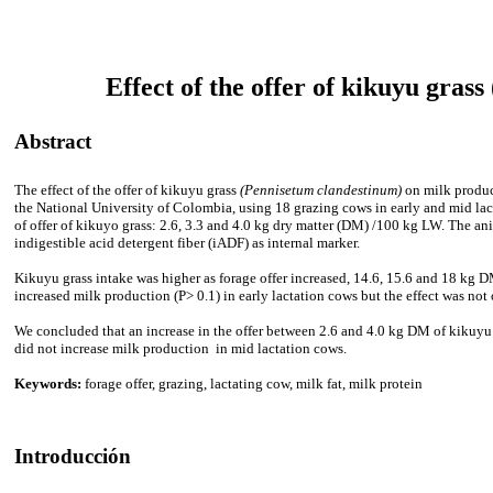
Effect of the offer of kikuyu grass 
Abstract
The effect of the offer of kikuyu grass
(Pennisetum clandestinum)
on milk produc
the National University of Colombia, using 18 grazing cows in early and mid lact
of offer of kikuyo grass: 2.6, 3.3 and 4.0 kg dry matter (DM) /100 kg LW. The 
indigestible acid detergent fiber (iADF) as internal marker.
Kikuyu grass intake was higher as forage offer increased, 14.6, 15.6 and 18 kg D
increased milk production (P> 0.1) in early lactation cows but the effect was not
We concluded that an increase in the offer between 2.6 and 4.0 kg DM of kikuyu 
did not increase milk production in mid lactation cows.
Keywords:
forage offer, grazing, lactating cow, milk fat, milk protein
Introducción