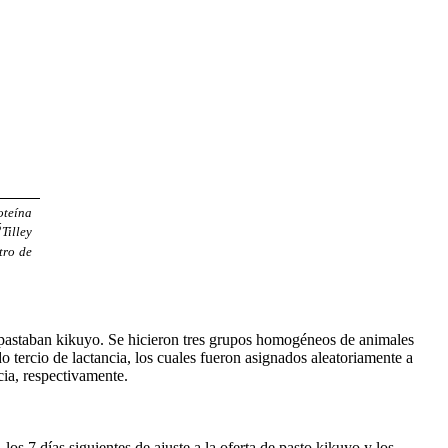
oteína
5
Tilley
tro de
e pastaban kikuyo. Se hicieron tres grupos homogéneos de animales
 tercio de lactancia, los cuales fueron asignados aleatoriamente a
cia, respectivamente.
os 7 días siguientes de ajuste a la oferta de pasto kikuyo y los