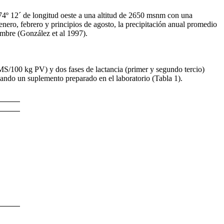
74º 12´ de longitud oeste a una altitud de 2650 msnm con una
ero, febrero y principios de agosto, la precipitación anual promedio
embre (González et
al 1997).
g MS/100 kg PV) y dos fases de lactancia (primer y segundo tercio)
zando un suplemento preparado en el laboratorio (Tabla 1).