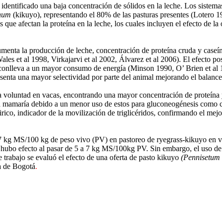
identificado una baja concentración de sólidos en la leche.
Los sistemas
inum
(kikuyo), representando el 80% de las pasturas presentes (Lotero 1
ue afectan la proteína en la leche, los cuales incluyen el efecto de la o
umenta la producción de leche, concentración de proteína cruda y caseín
ales et
al 1998, Virkajarvi et
al
2002, Álvarez et
al 2006).
El efecto po
conlleva a un mayor consumo de energía (Minson 1990, O’ Brien et
al
esenta una mayor selectividad por parte del animal mejorando el balance
a voluntad en vacas, encontrando una mayor concentración de proteína y c
ula mamaría debido a un menor uso de estos para gluconeogénesis como 
rico, indicador de la movilización de triglicéridos, confirmando el mejo
 7 kg MS/100 kg de peso vivo (PV) en pastoreo de ryegrass-kikuyo en 
o hubo efecto al pasar de 5 a 7 kg MS/100kg PV. Sin embargo, el uso 
e trabajo se evaluó el efecto de una oferta de pasto kikuyo
(Pennisetum
na de Bogotá
.