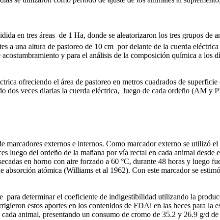
dida en tres áreas de 1 Ha, donde se aleatorizaron los tres grupos de a
rtes a una altura de pastoreo de 10 cm por delante de la cuerda eléctric
de acostumbramiento y para el análisis de la composición química a los 
léctrica ofreciendo el área de pastoreo en metros cuadrados de superfici
do dos veces diarias la cuerda eléctrica, luego de cada ordeño (AM y 
de marcadores externos e internos. Como marcador externo se utilizó e
 luego del ordeño de la mañana por vía rectal en cada animal desde el 
n secadas en horno con aire forzado a 60 °C, durante 48 horas y luego 
de absorción atómica (Williams et al 1962). Con este marcador se esti
e para determinar el coeficiente de indigestibilidad utilizando la prod
orrigieron estos aportes en los contenidos de FDAi en las heces para l
n cada animal,
presentando un consumo de cromo de 35.2 y 26.9 g/d de 