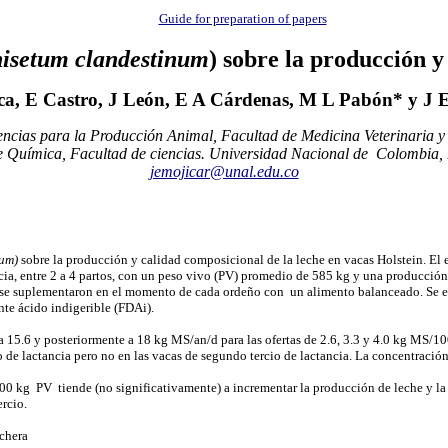
Guide for preparation of papers
isetum clandestinum
) sobre la producción y
ca, E Castro, J León, E A Cárdenas, M L Pabón* y J 
encias para la Producción Animal, Facultad de Medicina Veterinaria 
 Química, Facultad de ciencias. Universidad Nacional de Colombia,
jemojicar@unal.edu.co
num)
sobre la producción y calidad composicional de la leche en vacas Holstein. El
a, entre 2 a 4 partos, con un peso vivo (PV) promedio de 585 kg y una producción di
es se suplementaron en el momento de cada ordeño con un alimento balanceado. Se 
te ácido indigerible (FDAi).
a 15.6 y posteriormente a 18 kg MS/an/d para las ofertas de 2.6, 3.3 y 4.0 kg MS/100
de lactancia pero no en las vacas de segundo tercio de lactancia. La concentració
/100 kg
PV tiende (no significativamente) a incrementar
la producción de leche y la
rcio.
echera