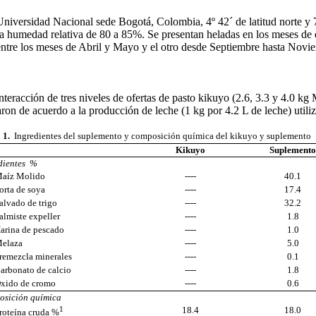
niversidad Nacional sede Bogotá, Colombia, 4º 42´ de latitud norte y 
 humedad relativa de 80 a 85%. Se presentan heladas en los meses de en
entre los meses de Abril y Mayo y el otro desde Septiembre hasta Novi
interacción de tres niveles de ofertas de pasto kikuyo (2.6, 3.3 y 4.0 k
on de acuerdo a la producción de leche (1 kg por 4.2 L de leche) utili
a 1.
Ingredientes del suplemento y composición química del kikuyo y suplemento
Kikuyo
Suplemento
dientes %
z Molido
----
40.1
a de soya
----
17.4
ado de trigo
----
32.2
iste expeller
----
1.8
na de pescado
----
1.0
aza
----
5.0
ezcla minerales
----
0.1
onato de calcio
----
1.8
o de cromo
----
0.6
sición química
1
18.4
18.0
eína cruda %