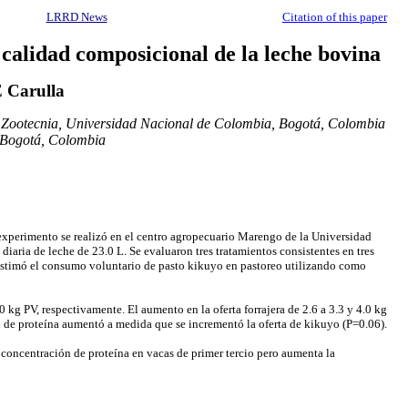
LRRD News
Citation of this paper
 calidad composicional de la leche bovina
E Carulla
y Zootecnia, Universidad Nacional de Colombia, Bogotá, Colombia
 Bogotá, Colombia
 experimento se realizó en el centro agropecuario Marengo de la Universidad
aria de leche de 23.0 L. Se evaluaron tres tratamientos consistentes en tres
estimó el consumo voluntario de pasto kikuyo en pastoreo utilizando como
 kg PV, respectivamente. El aumento en la oferta forrajera de 2.6 a 3.3 y 4.0 kg
n de proteína aumentó a medida que se incrementó la oferta de kikuyo (P=0.06).
 concentración de proteína en vacas de primer tercio pero aumenta la