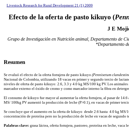
Livestock Research for Rural Development 21 (1) 2009
Efecto de la oferta de pasto kikuyo (
Penn
J E Moji
Grupo de Investigación en Nutrición animal, Departamento de Ci
*Departamento de
Resumen
Se evaluó el efecto de la oferta forrajera de pasto kikuyo
(Pennisetum clandesti
Nacional de Colombia, utilizando 18 vacas en primer y segundo tercio de lactanci
niveles de oferta de pasto kikuyo: 2.6, 3.3 y 4.0 kg MS/100 kg PV. Los animal
marcador externo el óxido de cromo y como marcador interno la fibra en detergen
E
l consumo de kikuyo fue mayor al aumentar la oferta forrajera, al pasar de 14.6 
MS/ 100kg PV aumentó la producción de leche (P>0.1), en vacas de primer tercio 
Se concluye que el aumento en la oferta de kikuyo desde 2.6 hasta 4.0 kg MS
concentración de proteína pero no la producción de leche en vacas de segundo te
Palabras clave:
grasa láctea, oferta forrajera, pastoreo, proteína en leche, vaca l