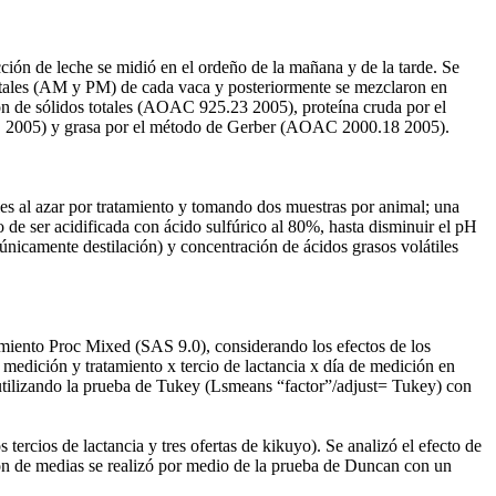
cción de leche se midió en el ordeño de la mañana y de la tarde. Se
totales (AM y PM) de cada vaca
y posteriormente se mezclaron en
ión de sólidos totales (AOAC 925.23 2005
)
, proteína cruda por el
6
2005
) y grasa por el método de Gerber (AOAC 2000.18 2005).
es al azar por tratamiento y tomando dos muestras por animal; una
de ser acidificada con ácido sulfúrico al 80%, hasta disminuir el pH
(únicamente destilación) y concentración de ácidos grasos volátiles
imiento Proc Mixed (SAS 9.0), considerando los efectos de los
de medición y tratamiento x tercio de lactancia x día de medición en
tilizando la prueba
de Tukey (Lsmeans “factor”/adjust= Tukey) con
 tercios de lactancia y tres ofertas de kikuyo). Se analizó el efecto de
n de medias se realizó por medio de la prueba de Duncan con un