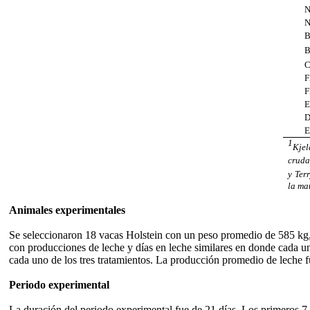
Nitr
Nitr
Fibra
Fibr
Extr
DI
E
1
Kjel
cruda
y Ter
la mat
Animales experimentales
Se seleccionaron 18 vacas Holstein con un peso promedio de 585 kg, 
con producciones de leche y días en leche similares en donde cada uno
cada uno de los tres tratamientos.
La producción promedio de leche fu
Periodo experimental
La duración del periodo experimental fue de 21 días. Los primeros 7 dí