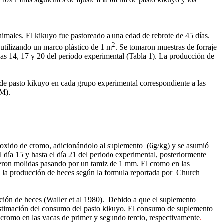
nimales. El kikuyo fue pastoreado a una edad de rebrote de 45 días.
2
a utilizando un marco plástico de 1 m
. Se tomaron muestras de forraje
días 14, 17 y 20 del periodo experimental (Tabla 1). La producción de
e de pasto kikuyo en cada grupo experimental correspondiente a las
PM).
l oxido de cromo, adicionándolo al suplemento (6g/kg) y se asumió
día 15 y hasta el día 21 del periodo experimental, posteriormente
fueron molidas pasando por un tamiz de 1 mm. El cromo en las
mó la producción de heces según la formula reportada por Church
ucción de heces (Waller et al 1980). Debido a que el suplemento
a estimación del consumo del pasto kikuyo. El consumo de suplemento
cromo en las vacas de primer y segundo tercio, respectivamente
.