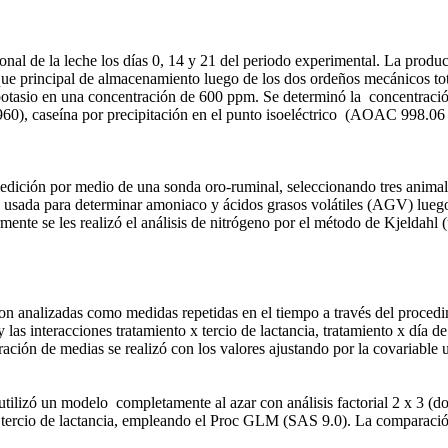
ional de la leche los días 0, 14 y 21 del periodo experimental. La produ
anque principal de almacenamiento luego de los dos ordeños mecánicos 
 potasio en una concentración de 600 ppm. Se determinó la concentrac
0), caseína por precipitación en el punto isoeléctrico (AOAC 998.0
medición por medio de una sonda oro-ruminal, seleccionando tres animal
e usada para determinar amoniaco y ácidos grasos volátiles (AGV) luego 
ente se les realizó el análisis de nitrógeno por el método de Kjeldahl 
ron analizadas como medidas repetidas en el tiempo a través del proced
y las interacciones tratamiento x tercio de lactancia, tratamiento x día 
ación de medias se realizó con los valores ajustando por la covariable u
utilizó un modelo completamente al azar con análisis factorial 2 x 3 (dos
o x tercio de lactancia, empleando el Proc GLM (SAS 9.0).
La comparació