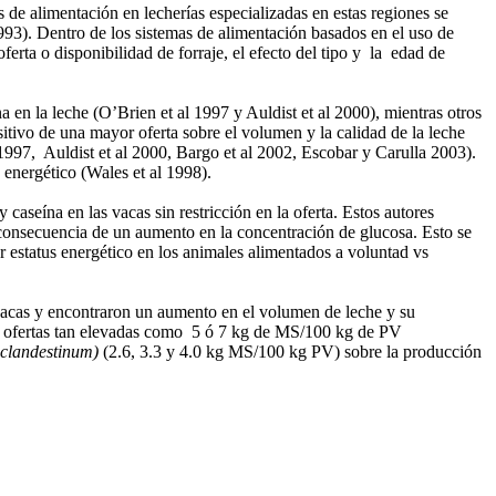
 de alimentación en lecherías especializadas en estas regiones se
993). Dentro de los sistemas de alimentación basados en el uso de
ferta o disponibilidad de forraje, el efecto del tipo y la edad de
a en la leche (O’Brien et al 1997 y Auldist
et
al
2000), m
ientras o
tros
sitivo de una mayor oferta sobre el volumen y la calidad de la leche
1997, Auldist
et al
2000, Bargo et
al 2002, Escobar y Carulla 2003).
 energético (Wales et
al
1998).
aseína en las vacas sin restricción en la oferta. Estos autores
consecuencia de un aumento en la concentración de glucosa. Esto se
r estatus energético en los animales alimentados a voluntad vs
vacas y encontraron un aumento en el volumen de leche y su
de ofertas tan elevadas como 5 ó 7 kg de MS/100 kg de PV
 clandestinum)
(2.6, 3.3 y 4.0 kg MS/100 kg PV)
sobre la producción