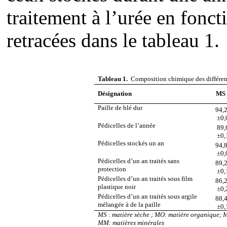
traitement à l’urée en fonc
retracées dans le tableau 1.
T
ableau
1.
Composition chimique des différents
Désignation
MS
Paille de blé dur
94,
±0,
Pédicelles de l’année
89,
±0,
Pédicelles stockés un an
94,
±0,
Pédicelles d’un an traités sans
89,
protection
±0,
Pédicelles d’un an traités sous film
86,
plastique noir
±0,
Pédicelles d’un an traités sous argile
88,
mélangée à de la paille
±0,
MS : matière sèche ; MO: matière organique; MA
MM: matières minérales